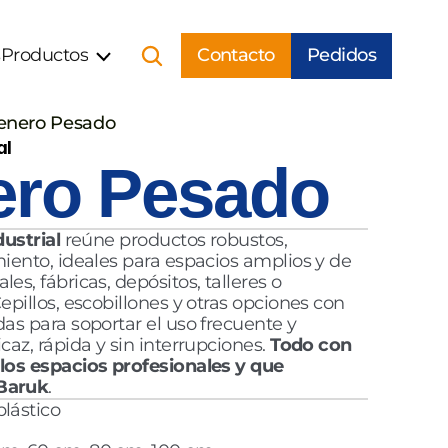
s
Productos
Contacto
Pedidos
enero Pesado
al
ro Pesado
dustrial
 reúne productos robustos, 
miento, ideales para espacios amplios y de 
es, fábricas, depósitos, talleres o 
epillos, escobillones y otras opciones con 
as para soportar el uso frecuente y 
caz, rápida y sin interrupciones. 
Todo con 
los espacios profesionales y que 
 Baruk
.
lástico