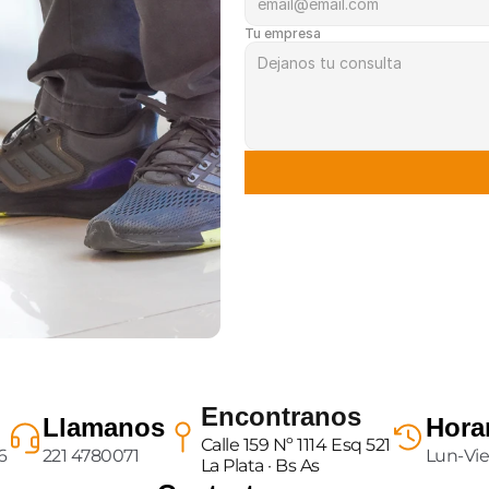
Tu empresa
Encontranos
Llamanos
Hora
Calle 159 Nº 1114 Esq 521
6
221 4780071
Lun-Vier
La Plata · Bs As