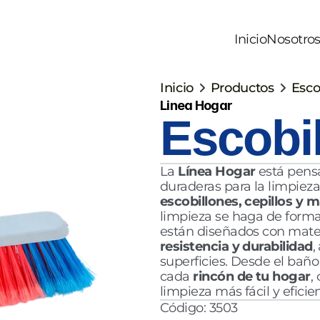
Inicio
Nosotro
Inicio
Productos
Esco
Linea Hogar
Escobil
La 
Línea Hogar 
está pensa
escobillones, cepillos y 
limpieza se haga de forma 
resistencia y durabilidad
,
superficies. Desde el baño
cada 
rincón de tu hogar
,
limpieza más fácil y eficie
Código: 3503