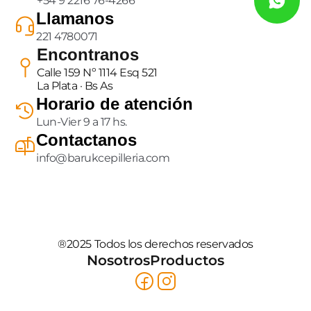
+54 9 2216 76-4266
Llamanos
221 4780071
Encontranos
Calle 159 Nº 1114 Esq 521
La Plata · Bs As
Horario de atención
Lun-Vier 9 a 17 hs.
Contactanos
info@barukcepilleria.com
®2025 Todos los derechos reservados
Nosotros
Productos